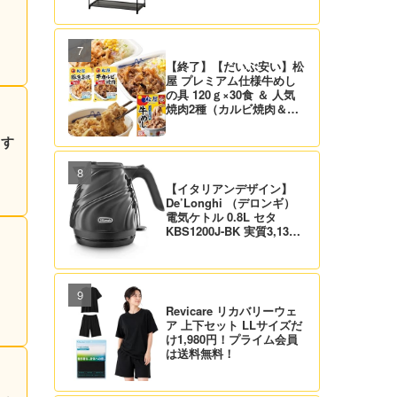
ライム会員は送料無料！
【終了】【だいぶ安い】松
屋 プレミアム仕様牛めし
の具 120ｇ×30食 ＆ 人気
焼肉2種（カルビ焼肉＆生
姜焼き）セット 実質4,472
円（139.8円/食）送料無
 す
料！
【イタリアンデザイン】
De’Longhi （デロンギ）
電気ケトル 0.8L セタ
KBS1200J-BK 実質3,132
円！プライム会員は送料無
料！
Revicare リカバリーウェ
ア 上下セット LLサイズだ
け1,980円！プライム会員
は送料無料！