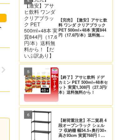
【完売】【激安】アサヒ飲
料 ワンダ クリアブラック
ト
PET 500ml×48本 実質844
円（17.6円/本）送料無料
から！【だいぶ訳あり】
【終了】アサヒ飲料 ドデ
カミン PET 500ml×48本セ
ット 実質1,308円（27.3円/
本）送料無料から！
【耐荷重注意】不二貿易 4
段オープンラック シェル
フ 収納棚 幅54.5×奥行30×
高さ93cm 実質768円！プ