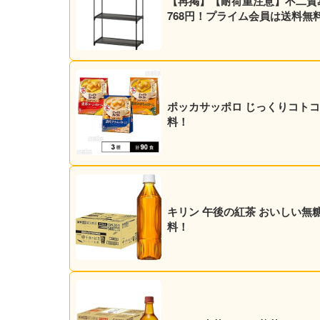
【再掲】【耐荷重注意】不二貿易 4
768円！プライム会員は送料無
ポッカサッポロ じっくりコトコト 
料！
キリン 午後の紅茶 おいしい無糖 5
料！