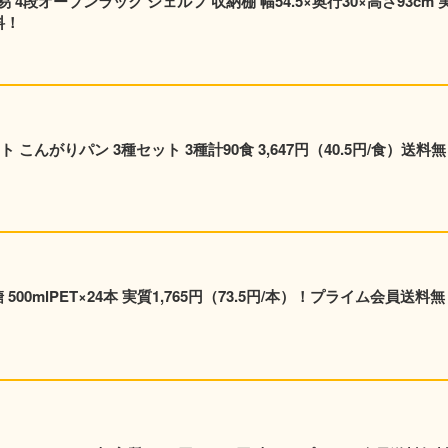
段オープンラック シェルフ 収納棚 幅54.5×奥行30×高さ93cm 
料！
こんがりパン 3種セット 3種計90食 3,647円（40.5円/食）送料無
00mlPET×24本 実質1,765円（73.5円/本）！プライム会員送料無