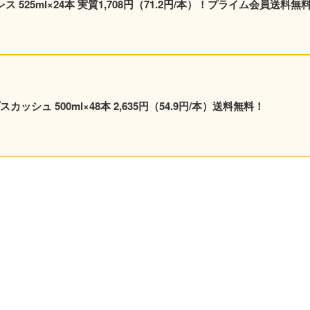
 525ml×24本 実質1,708円（71.2円/本）！プライム会員送料無
シュ 500ml×48本 2,635円（54.9円/本）送料無料！