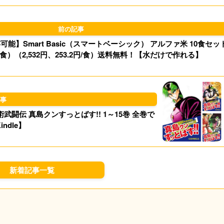
d
k
o
y
能】Smart Basic（スマートベーシック） アルファ米 10食セッ
n
.6円/食）（2,532円、253.2円/食）送料無料！【水だけで作れる】
闘伝 真島クンすっとばす!! 1～15巻 全巻で
indle】
新着記事一覧