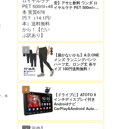
安】アサヒ飲料 ワンダ ロ
イヤルラテ PET 500ml×48
本 実質678円？（14.1円/
本）送料無料から！【だい
ぶ訳あり】
性
【届かないかも】A.D.ONE
メンズ ランニングパンツ
ハーフ丈、ロング丈 各サ
イズ 180円送料無料！
【ドライブに】ATOTO 9
す。本
インチディスプレイ付き
Androidナビ
CarPlay&Android Auto対
応 21,995円送料無料！
【バックカメラ付】