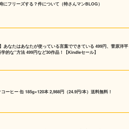
時にフリーズする？件について（特さんマンBLOG）
】あなたはあなたが使っている言葉でできている 499円、菅原洋平
的な”方法 499円など30作品！【Kindleセール】
ヒー 缶 185g×120本 2,988円（24.9円/本）送料無料！