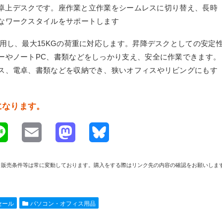
きる卓上デスクです。座作業と立作業をシームレスに切り替え、長時
なワークスタイルをサポートします
用し、最大15KGの荷重に対応します。昇降デスクとしての安定
ーやノートPC、書類などをしっかり支え、安全に作業できます。
ス、電卓、書類などを収納でき、狭いオフィスやリビングにもす
料になります。
L
E
M
B
i
m
a
l
や在庫、販売条件等は常に変動しております。購入をする際はリンク先の内容の確認をお願いしま
n
a
s
u
e
i
t
e
nセール
パソコン・オフィス用品
l
o
s