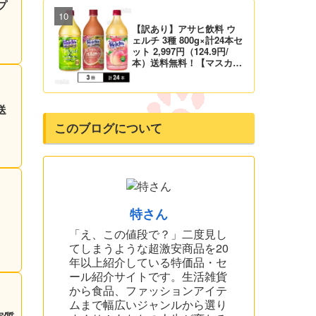
プ
【訳あり】アサヒ飲料 ウ
ェルチ 3種 800g×計24本セ
ット 2,997円（124.9円/
本）送料無料！【マスカッ
ト、グレープ、ピーチ】
送
このブログについて
特さん
1
「え、この値段で？」二度見し
てしまうような超激安商品を20
年以上紹介している特価品・セ
ール紹介サイトです。生活雑貨
から食品、ファッションアイテ
ムまで幅広いジャンルから選り