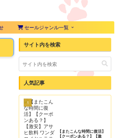
せ
セールジャンル一覧
サイト内を検索
人気記事
【またこんな時間に復活】
【クーポンある？】【激