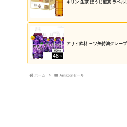
キリン 生茶 ほうじ煎茶 ラベルレス
アサヒ飲料 三ツ矢特濃グレープスカッ
ホーム
Amazonセール