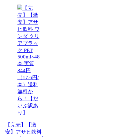
【完売】【激
安】アサヒ飲料