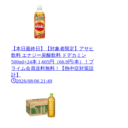
【本日最終日】【対象者限定】アサヒ
飲料 エナジー炭酸飲料 ドデカミン
500ml×24本 1,605円（66.9円/本）！プ
ライム会員送料無料！【熱中症対策設
計】
2026/08/06 21:49