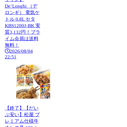
De’Longhi （デ
ロンギ） 電気ケ
トル 0.8L セタ
KBS1200J-BK 実
質3,132円！プラ
イム会員は送料
無料！
2026/08/04
22:51
【終了】【だい
ぶ安い】松屋 プ
レミアム仕様牛