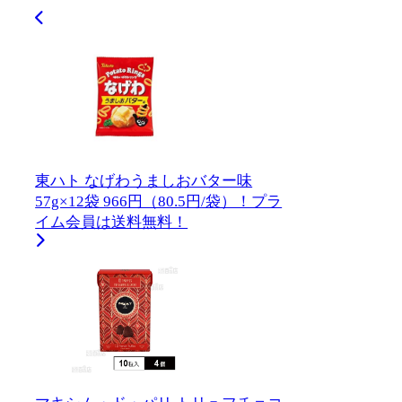
東ハト なげわうましおバター味
57g×12袋 966円（80.5円/袋）！プラ
イム会員は送料無料！