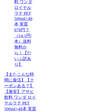
【またこんな時
間に復活】【ク
ーポンある？】
【激安】アサヒ
飲料 ワンダ ロイ
ヤルラテ PET
500ml×48本 実質