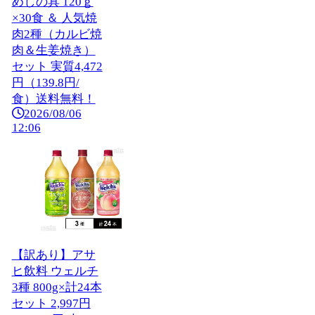
めしの具 120ｇ
×30食 ＆ 人気焼
肉2種（カルビ焼
肉＆生姜焼き）
セット 実質4,472
円（139.8円/
食）送料無料！
2026/08/06
12:06
【訳あり】アサ
ヒ飲料 ウェルチ
3種 800g×計24本
セット 2,997円