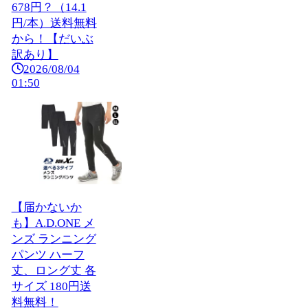
678円？（14.1
円/本）送料無料
から！【だいぶ
訳あり】
2026/08/04
01:50
【届かないか
も】A.D.ONE メ
ンズ ランニング
パンツ ハーフ
丈、ロング丈 各
サイズ 180円送
料無料！