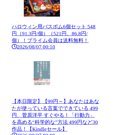
ハロウィン用バスボム6個セット 548
円（91.3円/個）（521円、86.8円/
個）！プライム会員は送料無料！
2026/08/07 00:10
【本日限定】【99円～】あなたはあな
たが使っている言葉でできている 499
円、菅原洋平 すぐやる！「行動力」
を高める“科学的な”方法 499円など30
作品！【Kindleセール】