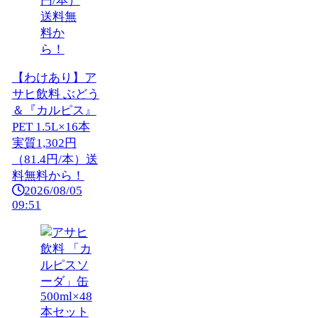
【わけあり】ア
サヒ飲料 ぶどう
＆『カルピス』
PET 1.5L×16本
実質1,302円
（81.4円/本）送
料無料から！
2026/08/05
09:51