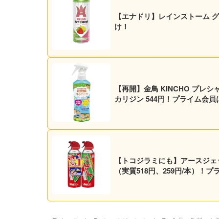
【エナドリ】レインストーム グァバ
け！
【再開】金鳥 KINCHO プレシ
カリジン 544円！プライム会
【トコジラミにも】アースジェット 殺虫スプレー 450ml
（実質518円、259円/本）