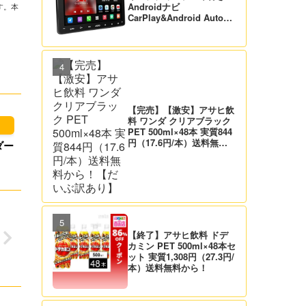
Androidナビ
す。本
CarPlay&Android Auto対
応 21,995円送料無料！
【バックカメラ付】
【完売】【激安】アサヒ飲
料 ワンダ クリアブラック
PET 500ml×48本 実質844
円（17.6円/本）送料無料
ダー
から！【だいぶ訳あり】
【終了】アサヒ飲料 ドデ
カミン PET 500ml×48本セ
ット 実質1,308円（27.3円/
本）送料無料から！