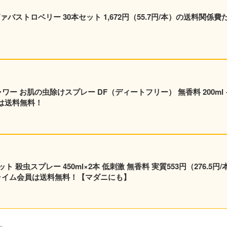
ストロベリー 30本セット 1,672円（55.7円/本）の送料関係費
ャワー お肌の虫除けスプレー DF（ディートフリー） 無香料 200ml 
員は送料無料！
×2本 低刺激 無香料 実質553円（276.5円/本）
！プライム会員は送料無料！【マダニにも】