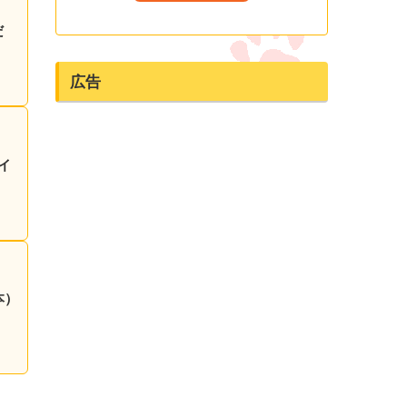
だ
広告
イ