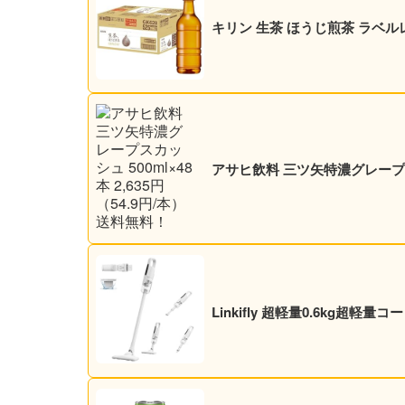
キリン 生茶 ほうじ煎茶 ラベルレス
アサヒ飲料 三ツ矢特濃グレープスカッ
Linkifly 超軽量0.6kg超軽