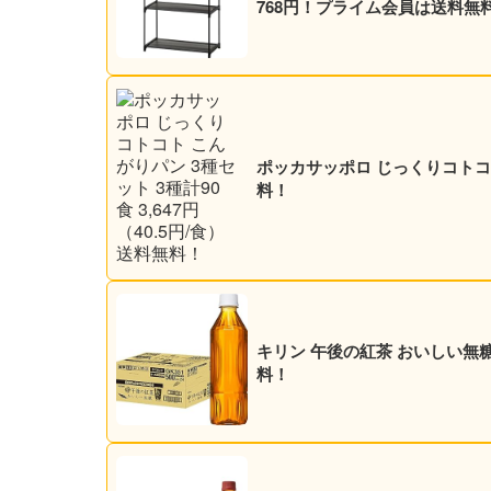
768円！プライム会員は送料無
ポッカサッポロ じっくりコトコト 
料！
キリン 午後の紅茶 おいしい無糖 5
料！