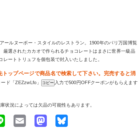
つアールヌーボー・スタイルのレストラン。1900年のパリ万国博覧
。厳選されたカカオで作られるチョコレートはまさに世界一級品
コレートトリュフを個包装で封入いたしました。
ンク先トップページで商品名で検索して下さい。完売すると消
コード「
ZEZzwLfo
」
入力で500円OFFクーポンがもらえます
コピー
。在庫状況によっては欠品の可能性もあります。
L
E
M
B
i
m
a
l