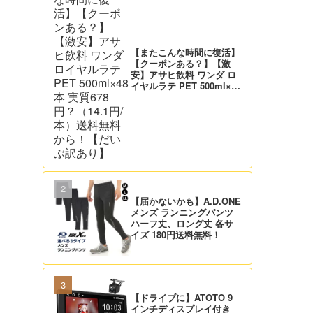
【またこんな時間に復活】
【クーポンある？】【激
安】アサヒ飲料 ワンダ ロ
イヤルラテ PET 500ml×48
本 実質678円？（14.1円/
本）送料無料から！【だい
ぶ訳あり】
【届かないかも】A.D.ONE
メンズ ランニングパンツ
ハーフ丈、ロング丈 各サ
イズ 180円送料無料！
【ドライブに】ATOTO 9
インチディスプレイ付き