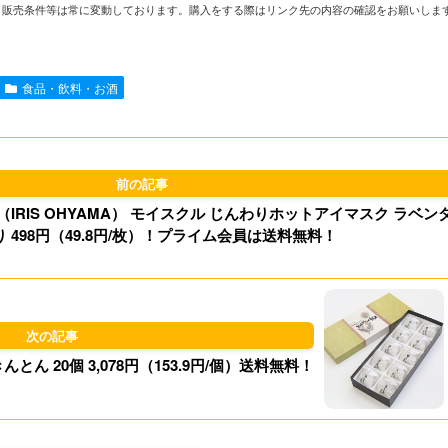
や在庫、販売条件等は常に変動しております。購入をする際はリンク先の内容の確認をお願いしま
n
a
s
u
e
i
t
e
食品・飲料・お酒
l
o
s
d
k
o
y
RIS OHYAMA） モイスクル じんわりホットアイマスク ラベン
n
り 498円（49.8円/枚）！プライム会員は送料無料！
ん 20個 3,078円（153.9円/個）送料無料！