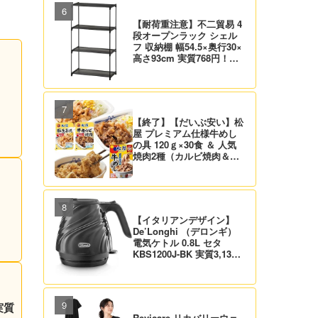
【耐荷重注意】不二貿易 4
段オープンラック シェル
フ 収納棚 幅54.5×奥行30×
高さ93cm 実質768円！プ
ライム会員は送料無料！
【終了】【だいぶ安い】松
屋 プレミアム仕様牛めし
の具 120ｇ×30食 ＆ 人気
焼肉2種（カルビ焼肉＆生
姜焼き）セット 実質4,472
円（139.8円/食）送料無
料！
1
【イタリアンデザイン】
De’Longhi （デロンギ）
電気ケトル 0.8L セタ
KBS1200J-BK 実質3,132
円！プライム会員は送料無
料！
実質
Revicare リカバリーウェ