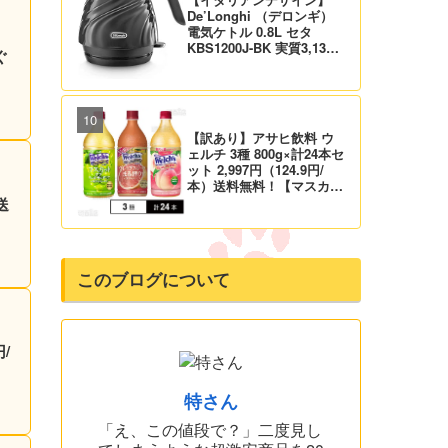
De’Longhi （デロンギ）
電気ケトル 0.8L セタ
KBS1200J-BK 実質3,132
ぐ
円！プライム会員は送料無
料！
【訳あり】アサヒ飲料 ウ
ェルチ 3種 800g×計24本セ
ット 2,997円（124.9円/
本）送料無料！【マスカッ
ト、グレープ、ピーチ】
送
このブログについて
/
特さん
「え、この値段で？」二度見し