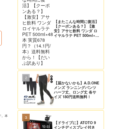
【またこんな時間に復活】
【クーポンある？】【激
安】アサヒ飲料 ワンダ ロ
イヤルラテ PET 500ml×48
本 実質678円？（14.1円/
本）送料無料から！【だい
ぶ訳あり】
【届かないかも】A.D.ONE
メンズ ランニングパンツ
ハーフ丈、ロング丈 各サ
イズ 180円送料無料！
す。本
【ドライブに】ATOTO 9
インチディスプレイ付き