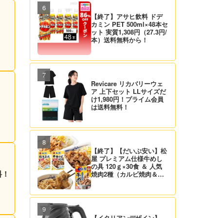
【終了】アサヒ飲料 ドデ
カミン PET 500ml×48本セ
ット 実質1,308円（27.3円/
本）送料無料から！
Revicare リカバリーウェ
ア 上下セット LLサイズだ
け1,980円！プライム会員
は送料無料！
【終了】【だいぶ安い】松
屋 プレミアム仕様牛めし
の具 120ｇ×30食 ＆ 人気
料！
焼肉2種（カルビ焼肉＆生
姜焼き）セット 実質4,472
円（139.8円/食）送料無
料！
【イタリアンデザイン】