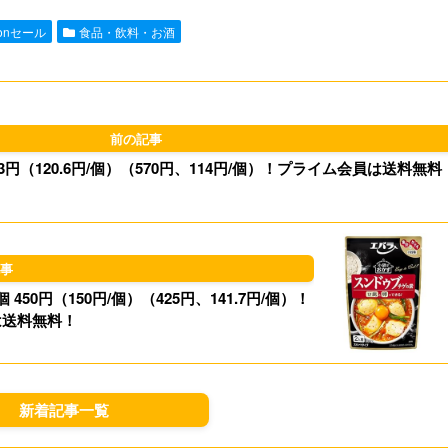
e
i
t
e
zonセール
食品・飲料・お酒
l
o
s
d
k
o
y
603円（120.6円/個）（570円、114円/個）！プライム会員は送料無料
n
450円（150円/個）（425円、141.7円/個）！
は送料無料！
新着記事一覧