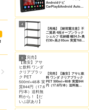
Androidナビ
CarPlay&Android Auto対
応 21,995円送料無料！
【バックカメラ付】
【再掲】【耐荷重注意】不
二貿易 4段オープンラック
シェルフ 収納棚 幅54.5×奥
行30×高さ93cm 実質768
！
円！プライム会員は送料無
料！
【完売】【激安】アサヒ飲
料 ワンダ クリアブラック
PET 500ml×48本 実質844
円（17.6円/本）送料無料
から！【だいぶ訳あり】