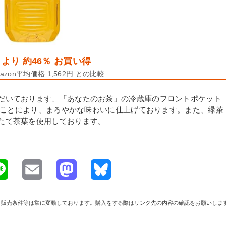
より 約46％ お買い得
zon平均価格 1,562円 との比較
だいております、「あなたのお茶」の冷蔵庫のフロントポケット
することにより、まろやかな味わいに仕上げております。また、緑茶
たて茶葉を使用しております。
L
E
M
B
i
m
a
l
や在庫、販売条件等は常に変動しております。購入をする際はリンク先の内容の確認をお願いしま
n
a
s
u