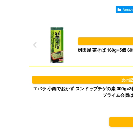
Ama
桝田屋 茶そば 160g×5個 
エバラ 小鍋でおかず スンドゥブチゲの素 300g×3個 
プライム会員