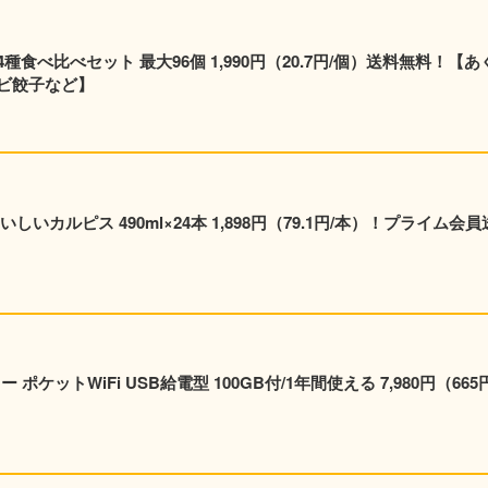
食べ比べセット 最大96個 1,990円（20.7円/個）送料無料！【あ
ビ餃子など】
いカルピス 490ml×24本 1,898円（79.1円/本）！プライム会員
ポケットWiFi USB給電型 100GB付/1年間使える 7,980円（665円