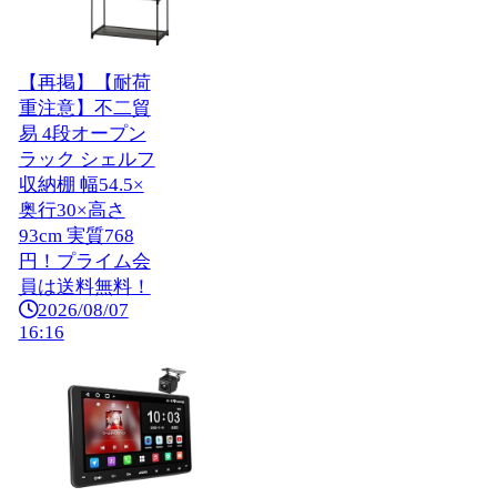
【再掲】【耐荷
重注意】不二貿
易 4段オープン
ラック シェルフ
収納棚 幅54.5×
奥行30×高さ
93cm 実質768
円！プライム会
員は送料無料！
2026/08/07
16:16