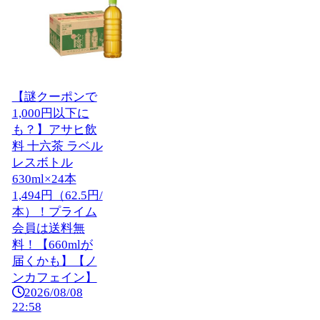
【謎クーポンで
1,000円以下に
も？】アサヒ飲
料 十六茶 ラベル
レスボトル
630ml×24本
1,494円（62.5円/
本）！プライム
会員は送料無
料！【660mlが
届くかも】【ノ
ンカフェイン】
2026/08/08
22:58