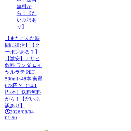
【またこんな時
間に復活】【ク
ーポンある？】
【激安】アサヒ
飲料 ワンダ ロイ
ヤルラテ PET
500ml×48本 実質
678円？（14.1
円/本）送料無料
から！【だいぶ
訳あり】
2026/08/04
01:50