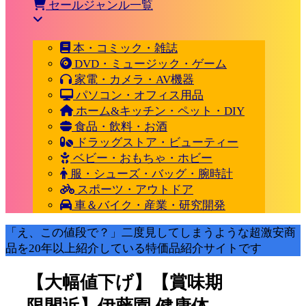
セールジャンル一覧
本・コミック・雑誌
DVD・ミュージック・ゲーム
家電・カメラ・AV機器
パソコン・オフィス用品
ホーム&キッチン・ペット・DIY
食品・飲料・お酒
ドラッグストア・ビューティー
ベビー・おもちゃ・ホビー
服・シューズ・バッグ・腕時計
スポーツ・アウトドア
車＆バイク・産業・研究開発
「え、この値段で？」二度見してしまうような超激安商
品を20年以上紹介している特価品紹介サイトです
【大幅値下げ】【賞味期