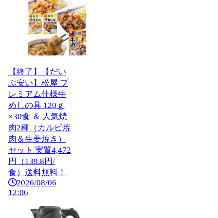
【終了】【だい
ぶ安い】松屋 プ
レミアム仕様牛
めしの具 120ｇ
×30食 ＆ 人気焼
肉2種（カルビ焼
肉＆生姜焼き）
セット 実質4,472
円（139.8円/
食）送料無料！
2026/08/06
12:06