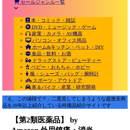
セールジャンル一覧
本・コミック・雑誌
DVD・ミュージック・ゲーム
家電・カメラ・AV機器
パソコン・オフィス用品
ホーム&キッチン・ペット・DIY
食品・飲料・お酒
ドラッグストア・ビューティー
ベビー・おもちゃ・ホビー
服・シューズ・バッグ・腕時計
スポーツ・アウトドア
車＆バイク・産業・研究開発
「え、この値段で？」二度見してしまうような超激安商
品を20年以上紹介している特価品紹介サイトです
【第2類医薬品】 by