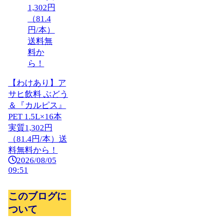
【わけあり】ア
サヒ飲料 ぶどう
＆『カルピス』
PET 1.5L×16本
実質1,302円
（81.4円/本）送
料無料から！
2026/08/05
09:51
このブログに
ついて