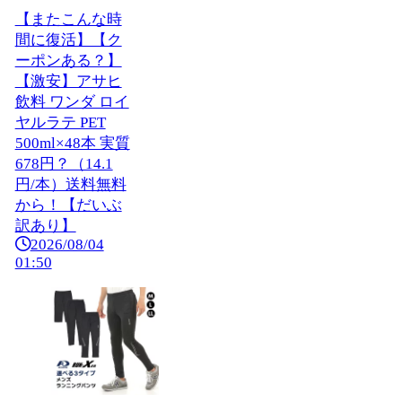
【またこんな時
間に復活】【ク
ーポンある？】
【激安】アサヒ
飲料 ワンダ ロイ
ヤルラテ PET
500ml×48本 実質
678円？（14.1
円/本）送料無料
から！【だいぶ
訳あり】
2026/08/04
01:50