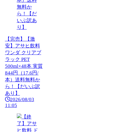
【完売】【激
安】アサヒ飲料
ワンダ クリアブ
ラック PET
500ml×48本 実質
844円（17.6円/
本）送料無料か
ら！【だいぶ訳
あり】
2026/08/03
11:05