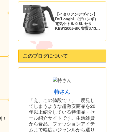
料！
【イタリアンデザイン】
De’Longhi （デロンギ）
電気ケトル 0.8L セタ
KBS1200J-BK 実質3,132
円！プライム会員は送料無
料！
このブログについて
！
特さん
「え、この値段で？」二度見し
てしまうような超激安商品を20
年以上紹介している特価品・セ
ール紹介サイトです。生活雑貨
料！
から食品、ファッションアイテ
ムまで幅広いジャンルから選り