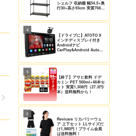
シェルフ 収納棚 幅54.5×奥
行30×高さ93cm 実質768
円！プライム会員は送料無
料！
【ドライブに】ATOTO 9
インチディスプレイ付き
Androidナビ
CarPlay&Android Auto対
応 21,995円送料無料！
【バックカメラ付】
【終了】アサヒ飲料 ドデ
カミン PET 500ml×48本セ
ット 実質1,308円（27.3円/
本）送料無料から！
Revicare リカバリーウェ
ア 上下セット LLサイズだ
け1,980円！プライム会員
は送料無料！