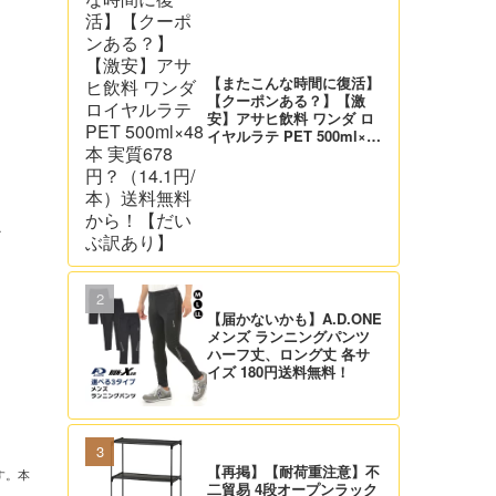
【またこんな時間に復活】
【クーポンある？】【激
安】アサヒ飲料 ワンダ ロ
イヤルラテ PET 500ml×48
本 実質678円？（14.1円/
本）送料無料から！【だい
ぶ訳あり】
な
【届かないかも】A.D.ONE
メンズ ランニングパンツ
ハーフ丈、ロング丈 各サ
イズ 180円送料無料！
【再掲】【耐荷重注意】不
す。本
二貿易 4段オープンラック