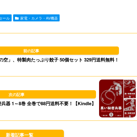
e
i
t
e
nセール
家電・カメラ・AV機器
l
o
s
d
k
o
y
の空」、特製肉たっぷり餃子 50個セット 329円送料無料！
n
器 1～8巻 全巻で88円送料不要！【Kindle】
新着記事一覧