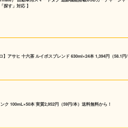
e「探す」対応 】
六茶 ルイボスブレンド 630ml×24本 1,394円（58.1円/
ンク 100mL×50本 実質2,952円（59円/本）送料無料から！