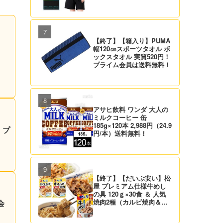
【終了】【箱入り】PUMA
幅120㎝スポーツタオル ボ
ックスタオル 実質520円！
プライム会員は送料無料！
アサヒ飲料 ワンダ 大人の
ミルクコーヒー 缶
185g×120本 2,988円（24.9
！プ
円/本）送料無料！
【終了】【だいぶ安い】松
屋 プレミアム仕様牛めし
の具 120ｇ×30食 ＆ 人気
焼肉2種（カルビ焼肉＆生
会
姜焼き）セット 実質4,472
円（139.8円/食）送料無