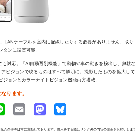
たり、LANケーブルを室内に配線したりする必要がありません。取り
ンタンに設置可能。
 Nest 製品にも対応。「AI自動選別機能」で動物や車の動きを検出し、無駄
クリアビジョンで映るものはすべて鮮明に。撮影したものを拡大して
ビジョンとカラーナイトビジョン機能両方搭載。
料になります。
L
E
M
B
i
m
a
l
や在庫、販売条件等は常に変動しております。購入をする際はリンク先の内容の確認をお願いしま
n
a
s
u