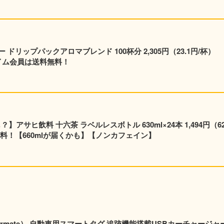
リップパックアロマブレンド 100杯分 2,305円（23.1円/杯）
プライム会員は送料無料！
】アサヒ飲料 十六茶 ラベルレスボトル 630ml×24本 1,494円（62
料！【660mlが届くかも】【ノンカフェイン】
rmate） 自動車用スマートタグ 追跡機能搭載USBカーチャージャ