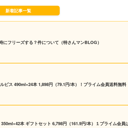
新着記事一覧
時にフリーズする？件について（特さんマンBLOG）
ス 490ml×24本 1,898円（79.1円/本）！プライム会員送料無料
0ml×42本 ギフトセット 6,798円（161.9円/本）１プライム会員