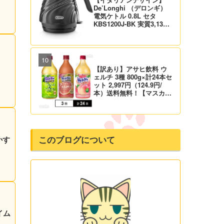
De’Longhi （デロンギ）
電気ケトル 0.8L セタ
KBS1200J-BK 実質3,132
円！プライム会員は送料無
料！
【訳あり】アサヒ飲料 ウ
ェルチ 3種 800g×計24本セ
ット 2,997円（124.9円/
本）送料無料！【マスカッ
ト、グレープ、ピーチ】
このブログについて
かす
イム