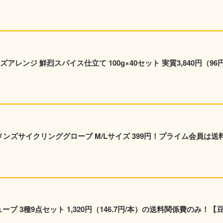
レンジ 鮮烈スパイス仕立て 100g×40セット 実質3,840円（96円
y メンズサイクリンググローブ M/Lサイズ 399円！プライム会員は送
ューブ 3種9点セット 1,320円（146.7円/本）の送料関係費のみ！【