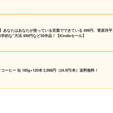
】あなたはあなたが使っている言葉でできている 499円、菅原洋平
的な”方法 499円など30作品！【Kindleセール】
ヒー 缶 185g×120本 2,988円（24.9円/本）送料無料！