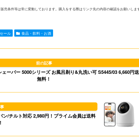
i
m
a
l
や在庫、販売条件等は常に変動しております。購入をする際はリンク先の内容の確認をお願いしま
n
a
s
u
e
i
t
e
セール
食品・飲料・お酒
l
o
s
d
k
o
y
ーバー 5000シリーズ お風呂剃り&丸洗い可 S5445/03 6,660円
n
無料！
メラ パン/チルト対応 2,980円！プライム会員は送料
！