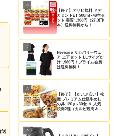
【終了】アサヒ飲料 ドデ
カミン PET 500ml×48本セ
ット 実質1,308円（27.3円/
本）送料無料から！
Revicare リカバリーウェ
ア 上下セット LLサイズだ
け1,980円！プライム会員
は送料無料！
！
【終了】【だいぶ安い】松
屋 プレミアム仕様牛めし
の具 120ｇ×30食 ＆ 人気
焼肉2種（カルビ焼肉＆生
姜焼き）セット 実質4,472
円（139.8円/食）送料無
料！
は送
【イタリアンデザイン】