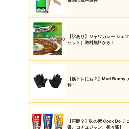
【訳あり】ジャワカレー シェフズア
セット）送料無料から！
【筋トレにも？】Mud Bunn
料！
【再開？】味の素 Cook Do チ
醤、コチュジャン、担々醤】