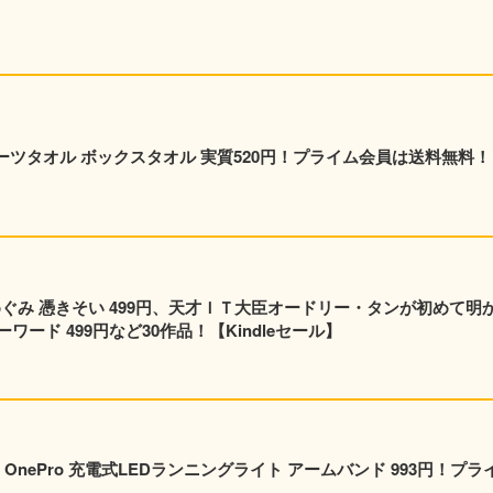
ポーツタオル ボックスタオル 実質520円！プライム会員は送料無料！
めぐみ 憑きそい 499円、天才ＩＴ大臣オードリー・タンが初めて明
ード 499円など30作品！【Kindleセール】
nePro 充電式LEDランニングライト アームバンド 993円！プラ