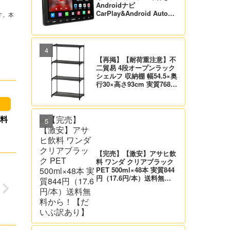
Androidナビ
CarPlay&Android Auto対
す。本
応 21,995円送料無料！
【バックカメラ付】
【再掲】【耐荷重注意】不
二貿易 4段オープンラック
シェルフ 収納棚 幅54.5×奥
行30×高さ93cm 実質768
円！プライム会員は送料無
料！
送料
【完売】【激安】アサヒ飲
料 ワンダ クリアブラック
PET 500ml×48本 実質844
円（17.6円/本）送料無料
から！【だいぶ訳あり】