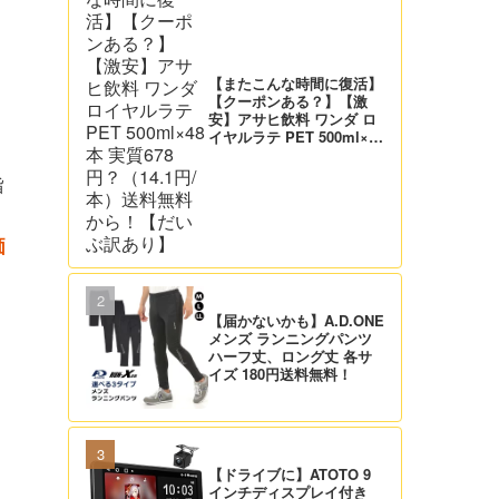
【またこんな時間に復活】
【クーポンある？】【激
安】アサヒ飲料 ワンダ ロ
慢
イヤルラテ PET 500ml×48
本 実質678円？（14.1円/
本）送料無料から！【だい
旨
ぶ訳あり】
価
【届かないかも】A.D.ONE
メンズ ランニングパンツ
ハーフ丈、ロング丈 各サ
イズ 180円送料無料！
【ドライブに】ATOTO 9
インチディスプレイ付き