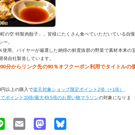
る「下町の空 特製肉餃子」。皆様にたくさん食べていただいている自
シー。
0％使用。バイヤーが厳選した納得の鮮度抜群の野菜で素材本来の
開発自社製造しています。
20時00分からリンク先の90％オフクーポン利用でタイトルの
980円以上の購入で
楽天対象ショップ限定ポイント2倍（+1倍）
、
ポイント10倍/最大49.5倍のお買い物マラソン
の対象になりま
L
E
M
B