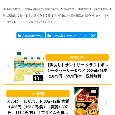
i
m
a
l
2026年03月23日15時57分時点の情報に基づいた内容です。価格や在庫、販売条件等は
n
a
s
u
常に変動しております。購入をする際はリンク先の内容の確認をお願いします。本ペ
ージはプロモーションが含まれています。
e
i
t
e
l
o
s
Amazonセール
ホーム&キッチン・ペット・DIY
d
k
o
y
n
【訳あり】サントリー クラフトボス
シークヮーサー＆ウメ 500ml×48本
2,875円（59.9円/本）送料無料！
カルビー ピザポテト 60g×12袋 実質
1,486円（123.8円/袋）（実質1,397
円、116.4円/袋）！プライム会員は