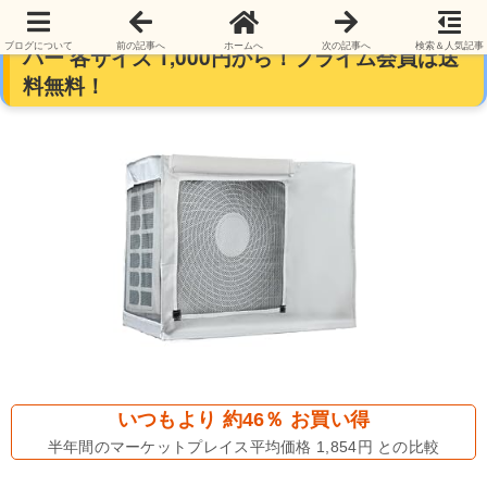
【本日最終日】Chuqisheji エアコン室外機カ
ブログについて
前の記事へ
ホームへ
次の記事へ
検索＆人気記事
バー 各サイズ 1,000円から！プライム会員は送
料無料！
いつもより 約46％ お買い得
半年間のマーケットプレイス平均価格 1,854円 との比較