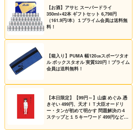
【お酒】アサヒ スーパードライ
350ml×42本 ギフトセット 6,798円
（161.9円/本）１プライム会員は送料無
料！
【箱入り】PUMA 幅120㎝スポーツタオ
ル ボックスタオル 実質520円！プライム
会員は送料無料！
【本日限定】【99円～】山森 めぐみ 憑
きそい 499円、天才ＩＴ大臣オードリ
ー・タンが初めて明かす 問題解決の４
ステップと１５キーワード 499円など30
作品！【Kindleセール】