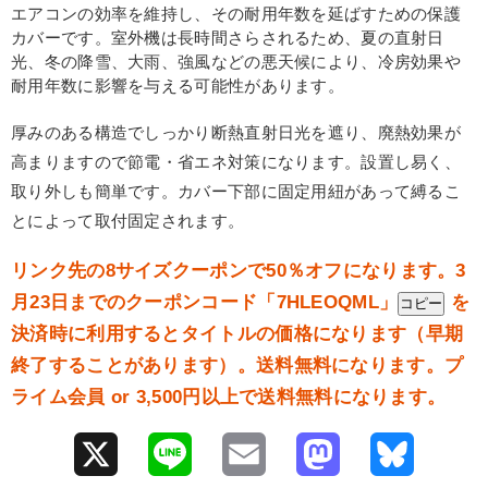
エアコンの効率を維持し、その耐用年数を延ばすための保護
カバーです。室外機は長時間さらされるため、夏の直射日
光、冬の降雪、大雨、強風などの悪天候により、冷房効果や
耐用年数に影響を与える可能性があります。
厚みのある構造でしっかり断熱直射日光を遮り、廃熱効果が
高まりますので節電・省エネ対策になります。設置し易く、
取り外しも簡単です。カバー下部に固定用紐があって縛るこ
とによって取付固定されます。
リンク先の8サイズクーポンで50％オフになります。3
月23日までのクーポンコード「
7HLEOQML
」
を
コピー
決済時に利用するとタイトルの価格になります（早期
終了することがあります）。送料無料になります。プ
ライム会員 or 3,500円以上で送料無料になります。
X
L
E
M
B