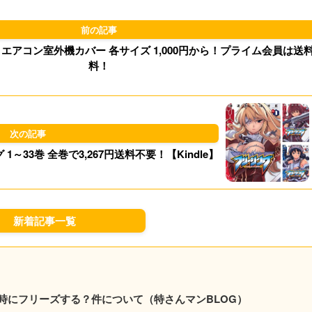
d
k
o
y
eji エアコン室外機カバー 各サイズ 1,000円から！プライム会員は送
n
料！
～33巻 全巻で3,267円送料不要！【Kindle】
新着記事一覧
時にフリーズする？件について（特さんマンBLOG）