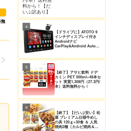
料無
【ドライブに】ATOTO 9
インチディスプレイ付き
Androidナビ
CarPlay&Android Auto対
応 21,995円送料無料！
【バックカメラ付】
【終了】アサヒ飲料 ドデ
カミン PET 500ml×48本セ
ット 実質1,308円（27.3円/
本）送料無料から！
【終了】【だいぶ安い】松
屋 プレミアム仕様牛めし
の具 120ｇ×30食 ＆ 人気
焼肉2種（カルビ焼肉＆生