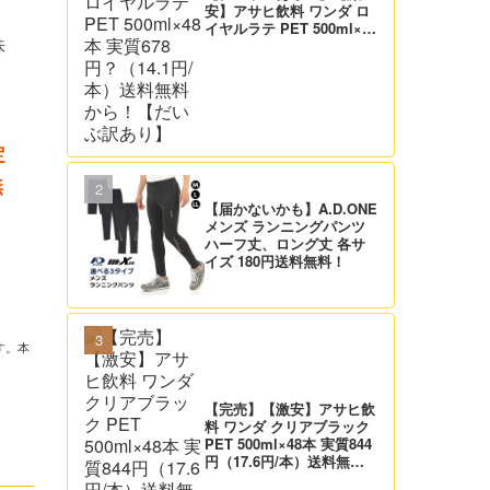
安】アサヒ飲料 ワンダ ロ
イヤルラテ PET 500ml×48
本 実質678円？（14.1円/
味
本）送料無料から！【だい
ぶ訳あり】
定
無
【届かないかも】A.D.ONE
メンズ ランニングパンツ
ハーフ丈、ロング丈 各サ
イズ 180円送料無料！
す。本
【完売】【激安】アサヒ飲
料 ワンダ クリアブラック
PET 500ml×48本 実質844
円（17.6円/本）送料無料
から！【だいぶ訳あり】