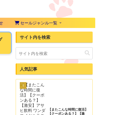
せ
セールジャンル一覧
サイト内を検索
プ
人気記事
【またこんな時間に復活】
【クーポンある？】【激