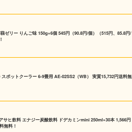
ー りんご味 150g×6個 545円（90.8円/個）（515円、85.8円/
！
ポットクーラー 6-9畳用 AE-02SS2（WB） 実質15,732円送料無
飲料 エナジー炭酸飲料 ドデカミンmini 250ml×30本 1,566円
送料無料！