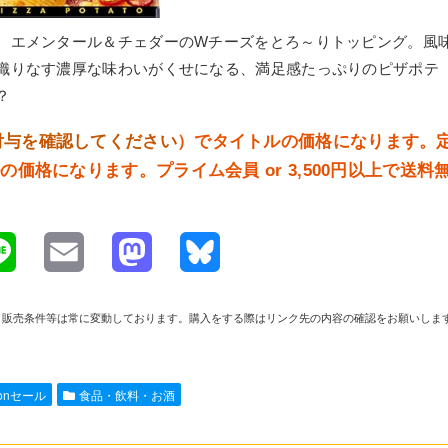
、エメンタール＆チェダーのWチーズをとろ～りトッピング。風
織りなす濃厚な味わいがくせになる、満足感たっぷりのピザポテ
？
付与を確認してください
）でタイトルの価格になります。
の価格になります。プライム会員 or 3,500円以上で送料
L
E
M
B
i
m
a
l
や在庫、販売条件等は常に変動しております。購入をする際はリンク先の内容の確認をお願いしま
n
a
s
u
e
i
t
e
zonセール
食品・飲料・お酒
l
o
s