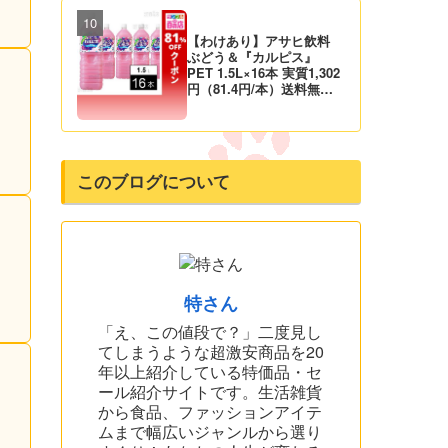
【わけあり】アサヒ飲料
ぶどう＆『カルピス』
PET 1.5L×16本 実質1,302
円（81.4円/本）送料無料
から！
このブログについて
特さん
「え、この値段で？」二度見し
てしまうような超激安商品を20
年以上紹介している特価品・セ
ール紹介サイトです。生活雑貨
から食品、ファッションアイテ
ムまで幅広いジャンルから選り