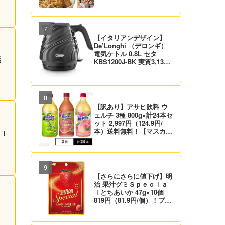
姜焼き）セット 実質4,472
円（139.8円/食）送料無
料！
【イタリアンデザイン】
De’Longhi （デロンギ）
電気ケトル 0.8L セタ
無
KBS1200J-BK 実質3,132
円！プライム会員は送料無
料！
【訳あり】アサヒ飲料 ウ
ェルチ 3種 800g×計24本セ
ット 2,997円（124.9円/
本）送料無料！【マスカッ
る！
ト、グレープ、ピーチ】
【さらにさらに値下げ】明
治 果汁グミＳｐｅｃｉａ
ｌとちあいか 47g×10個
819円（81.9円/個）！プラ
イム会員は送料無料！