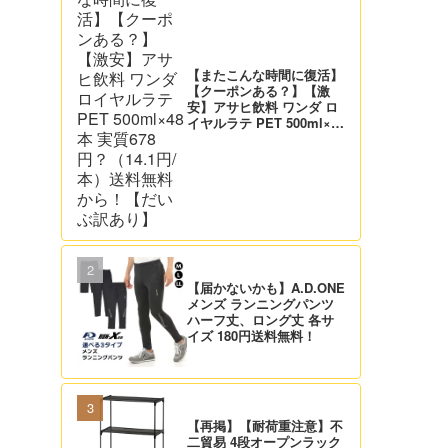
【またこんな時間に復活】
【クーポンある？】【激
安】アサヒ飲料 ワンダ ロ
イヤルラテ PET 500ml×48
本 実質678円？（14.1円/
本）送料無料から！【だい
ぶ訳あり】
【届かないかも】A.D.ONE
メンズ ランニングパンツ
ハーフ丈、ロング丈 各サ
イズ 180円送料無料！
【再掲】【耐荷重注意】不
二貿易 4段オープンラック