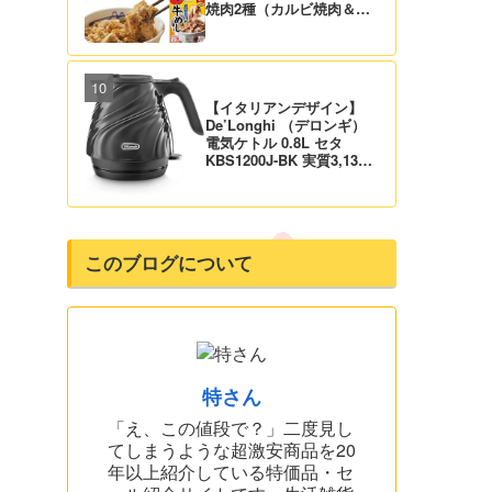
焼肉2種（カルビ焼肉＆生
姜焼き）セット 実質4,472
円（139.8円/食）送料無
料！
【イタリアンデザイン】
De’Longhi （デロンギ）
電気ケトル 0.8L セタ
KBS1200J-BK 実質3,132
円！プライム会員は送料無
料！
このブログについて
特さん
「え、この値段で？」二度見し
てしまうような超激安商品を20
年以上紹介している特価品・セ