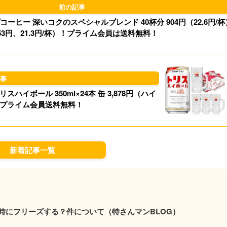
o
y
コーヒー 深いコクのスペシャルブレンド 40杯分 904円（22.6円/杯
n
53円、21.3円/杯）！プライム会員は送料無料！
ボール 350ml×24本 缶 3,878円（ハイ
）！プライム会員送料無料！
新着記事一覧
時にフリーズする？件について（特さんマンBLOG）