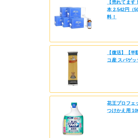
【売れてます！】
本 2,542円
料！
【復活】【半額】
コ産 スパゲッ
花王プロフェ
つけかえ用 10