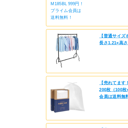
【普通サイズも
長さ1.21×高
【売れてます！】
200枚（100
会員は送料無