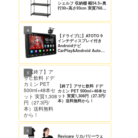
シェルフ 収納棚 幅54.5×奥
行30×高さ93cm 実質768
円！プライム会員は送料無
料！
【ドライブに】ATOTO 9
インチディスプレイ付き
Androidナビ
CarPlay&Android Auto対
応 21,995円送料無料！
【バックカメラ付】
【終了】アサヒ飲料 ドデ
カミン PET 500ml×48本セ
ット 実質1,308円（27.3円/
本）送料無料から！
Revicare リカバリーウェ