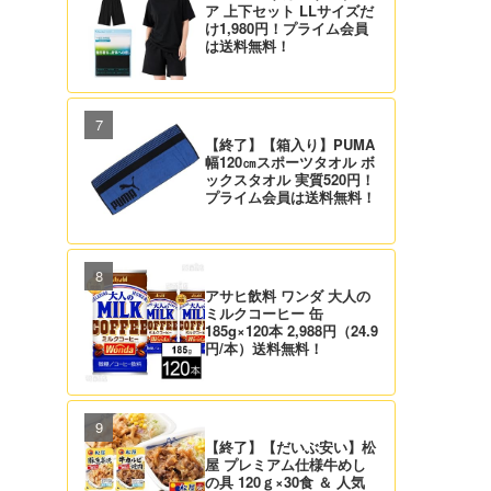
ア 上下セット LLサイズだ
け1,980円！プライム会員
は送料無料！
【終了】【箱入り】PUMA
幅120㎝スポーツタオル ボ
ックスタオル 実質520円！
プライム会員は送料無料！
アサヒ飲料 ワンダ 大人の
ミルクコーヒー 缶
185g×120本 2,988円（24.9
円/本）送料無料！
【終了】【だいぶ安い】松
屋 プレミアム仕様牛めし
の具 120ｇ×30食 ＆ 人気