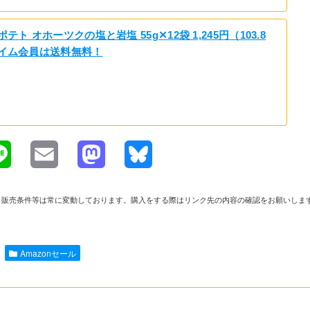
テト オホーツクの塩と岩塩 55g✕12袋 1,245円（103.8
ライム会員は送料無料！
L
E
M
B
i
m
a
l
や在庫、販売条件等は常に変動しております。購入をする際はリンク先の内容の確認をお願いしま
n
a
s
u
e
i
t
e
Amazonセール
l
o
s
d
k